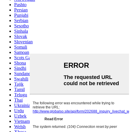
Pashto
Persian
Punjabi
Serbian
Sesotho
Sinhala
Slovak
Slovenian
Somali
Samoan
Scots Gaelic
Shona
Sindhi
Sundanese
Swahili
Tajik
Tamil
Telugu
Thai
Ukrainian
Urdu
Uzbek
Vietnamese
Welsh
Xhosa