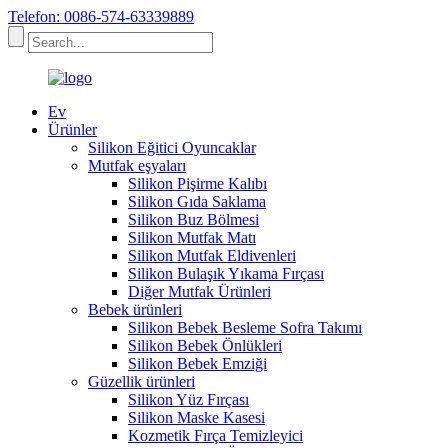
Telefon: 0086-574-63339889
Ev
Ürünler
Silikon Eğitici Oyuncaklar
Mutfak eşyaları
Silikon Pişirme Kalıbı
Silikon Gıda Saklama
Silikon Buz Bölmesi
Silikon Mutfak Matı
Silikon Mutfak Eldivenleri
Silikon Bulaşık Yıkama Fırçası
Diğer Mutfak Ürünleri
Bebek ürünleri
Silikon Bebek Besleme Sofra Takımı
Silikon Bebek Önlükleri
Silikon Bebek Emziği
Güzellik ürünleri
Silikon Yüz Fırçası
Silikon Maske Kasesi
Kozmetik Fırça Temizleyici