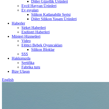
Diğer Güzellik Ürünleri
Evcil Hayvan Ürünleri
Ev eşyaları
Silikon Katlanabilir Serisi
Diğer Silikon Yaşam Ürünleri
Haberler
Şirket Haberleri
Endüstri Haberleri
Müşteri Hizmetleri
Video
Eğitici Bebek Oyuncakları
Silikon Bloklar
SSS
Hakkımızda
Sertifika
Fabrika turu
Bize Ulaşın
English