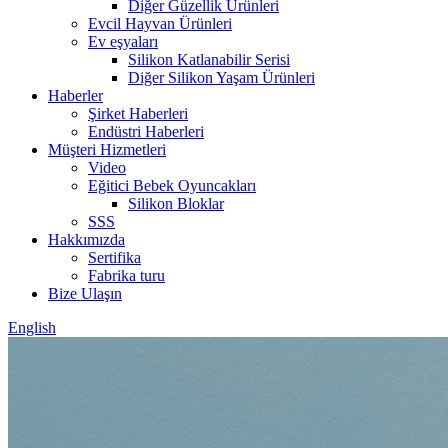
Diğer Güzellik Ürünleri
Evcil Hayvan Ürünleri
Ev eşyaları
Silikon Katlanabilir Serisi
Diğer Silikon Yaşam Ürünleri
Haberler
Şirket Haberleri
Endüstri Haberleri
Müşteri Hizmetleri
Video
Eğitici Bebek Oyuncakları
Silikon Bloklar
SSS
Hakkımızda
Sertifika
Fabrika turu
Bize Ulaşın
English