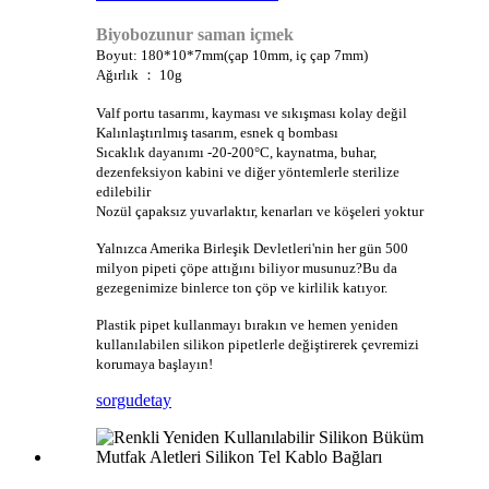
Biyobozunur saman içmek
Boyut: 180*10*7mm(çap 10mm, iç çap 7mm)
Ağırlık ： 10g
Valf portu tasarımı, kayması ve sıkışması kolay değil
Kalınlaştırılmış tasarım, esnek q bombası
Sıcaklık dayanımı -20-200°C, kaynatma, buhar,
dezenfeksiyon kabini ve diğer yöntemlerle sterilize
edilebilir
Nozül çapaksız yuvarlaktır, kenarları ve köşeleri yoktur
Yalnızca Amerika Birleşik Devletleri'nin her gün 500
milyon pipeti çöpe attığını biliyor musunuz?Bu da
gezegenimize binlerce ton çöp ve kirlilik katıyor.
Plastik pipet kullanmayı bırakın ve hemen yeniden
kullanılabilen silikon pipetlerle değiştirerek çevremizi
korumaya başlayın!
sorgu
detay