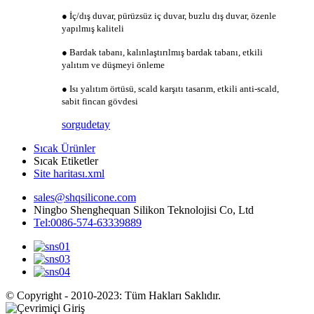
● İç/dış duvar, pürüzsüz iç duvar, buzlu dış duvar, özenle
yapılmış kaliteli
● Bardak tabanı, kalınlaştırılmış bardak tabanı, etkili
yalıtım ve düşmeyi önleme
● Isı yalıtım örtüsü, scald karşıtı tasarım, etkili anti-scald,
sabit fincan gövdesi
sorgu
detay
Sıcak Ürünler
Sıcak Etiketler
Site haritası.xml
sales@shqsilicone.com
Ningbo Shenghequan Silikon Teknolojisi Co, Ltd
Tel:0086-574-63339889
© Copyright - 2010-2023: Tüm Hakları Saklıdır.