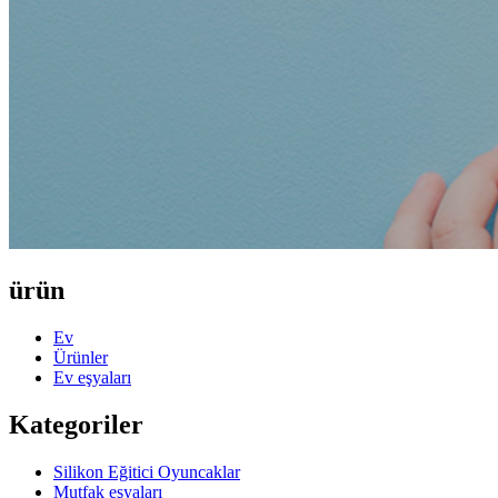
ürün
Ev
Ürünler
Ev eşyaları
Kategoriler
Silikon Eğitici Oyuncaklar
Mutfak eşyaları