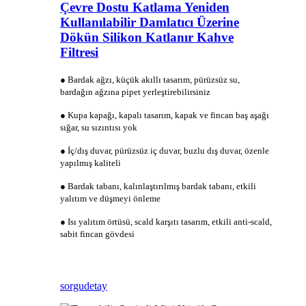
Çevre Dostu Katlama Yeniden
Kullanılabilir Damlatıcı Üzerine
Dökün Silikon Katlanır Kahve
Filtresi
● Bardak ağzı, küçük akıllı tasarım, pürüzsüz su,
bardağın ağzına pipet yerleştirebilirsiniz
● Kupa kapağı, kapalı tasarım, kapak ve fincan baş aşağı
sığar, su sızıntısı yok
● İç/dış duvar, pürüzsüz iç duvar, buzlu dış duvar, özenle
yapılmış kaliteli
● Bardak tabanı, kalınlaştırılmış bardak tabanı, etkili
yalıtım ve düşmeyi önleme
● Isı yalıtım örtüsü, scald karşıtı tasarım, etkili anti-scald,
sabit fincan gövdesi
sorgu
detay