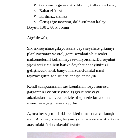
Gıda sınıfı güvenlik silikonu, kullanımı kolay
Rahat el hissi
Kırılmaz, sızmaz
Geniş ağız tasarımı, doldurulması kolay
Boyut: 130 x 60 x 35mm
Ağırlık: 40g
Sık sık seyahate çıkıyorsanız veya seyahate çıkmayı
planlıyorsanız ve otel, gemi seyahati vb. tuvalet
malzemelerini kullanmayı sevmiyorsanız.Bu seyahat
şişesi seti sizin için harika.Seyahat deneyiminizi
geliştirecek, artık banyo malzemelerinizi nasıl
taşıyacağınız konusunda endişelenmeyin.
Kendi şampuanınızı, saç kreminizi, losyonunuzu,
gargaranızı ve bir seyirde, iş gezisinde veya
arkadaşlarınızla ve ailenizle bir gecede konaklamada
olsun, nereye giderseniz gidin.
Ayrıca her şişenin farklı renkleri olması da kullanışlı
oldu.Artık saç kremi, losyon, şampuan ve vücut yıkama
arasındaki farkı anlayabilirsiniz.