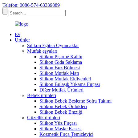
Telefon: 0086-574-63339889
Ev
Ürünler
Silikon Eğitici Oyuncaklar
Mutfak eşyaları
Silikon Pişirme Kalıbı
Silikon Gıda Saklama
Silikon Buz Bölmesi
Silikon Mutfak Matı
Silikon Mutfak Eldivenleri
Silikon Bulaşık Yıkama Fırçası
Diğer Mutfak Ürünleri
Bebek ürünleri
Silikon Bebek Besleme Sofra Takımı
Silikon Bebek Önlükleri
Silikon Bebek Emziği
Güzellik ürünleri
Silikon Yüz Fırçası
Silikon Maske Kasesi
Kozmetik Fırça Temizleyici